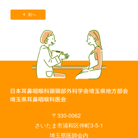
前へ
〒330-0062
さいたま市浦和区仲町3-5-1
埼玉県医師会内