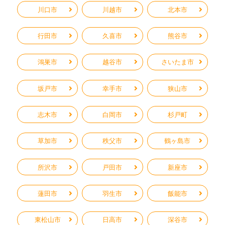
川口市
川越市
北本市
行田市
久喜市
熊谷市
鴻巣市
越谷市
さいたま市
坂戸市
幸手市
狭山市
志木市
白岡市
杉戸町
草加市
秩父市
鶴ヶ島市
所沢市
戸田市
新座市
蓮田市
羽生市
飯能市
東松山市
日高市
深谷市