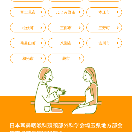
富士見市
ふじみ野市
本庄市
松伏町
三郷市
三芳町
毛呂山町
八潮市
吉川市
和光市
蕨市