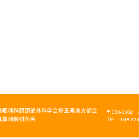
〒330-0062
TEL：048-824