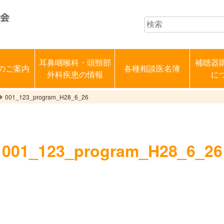
耳鼻咽喉科・頭頸部
補聴器
のご案内
各種相談医名簿
外科疾患の情報
に
001_123_program_H28_6_26
001_123_program_H28_6_26