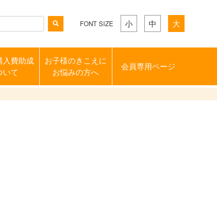
小
中
大
FONT SIZE
購入費助成
お子様のきこえに
会員専用ページ
ついて
お悩みの方へ