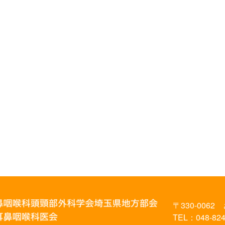
〒330-0062
TEL：048-824