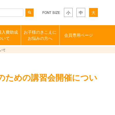
小
中
大
FONT SIZE
購入費助成
お子様のきこえに
会員専用ページ
ついて
お悩みの方へ
いて
のための講習会開催につい