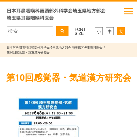
FONT
小
中
大
SIZE
日本耳鼻咽喉科頭頸部外科学会埼玉県地方部会 埼玉県耳鼻咽喉科医会
第10回感覚器・気道漢方研究会
第10回感覚器・気道漢方研究会