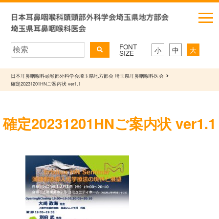
FONT
小
中
大
SIZE
日本耳鼻咽喉科頭頸部外科学会埼玉県地方部会 埼玉県耳鼻咽喉科医会
確定20231201HNご案内状 ver1.1
確定20231201HNご案内状 ver1.1