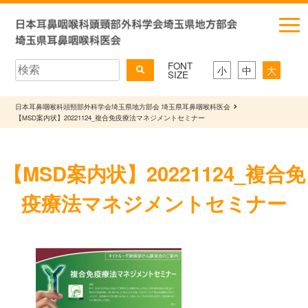
FONT
小
中
大
SIZE
日本耳鼻咽喉科頭頸部外科学会埼玉県地方部会 埼玉県耳鼻咽喉科医会
【MSD案内状】20221124_複合免疫療法マネジメントセミナー
【MSD案内状】20221124_複合免
疫療法マネジメントセミナー