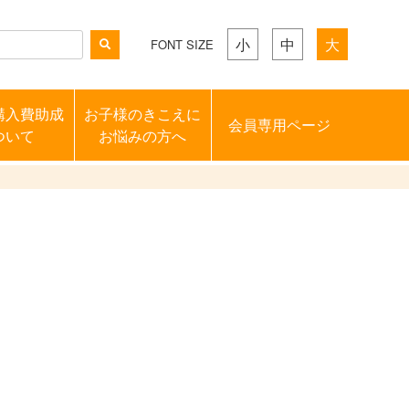
小
中
大
FONT SIZE
購入費助成
お子様のきこえに
会員専用ページ
ついて
お悩みの方へ