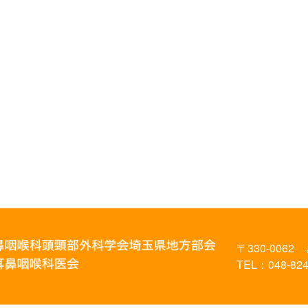
〒330-0062
TEL：048-824