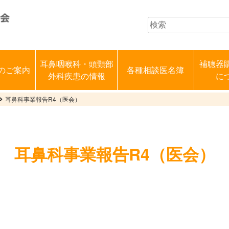
耳鼻咽喉科・頭頸部
補聴器
のご案内
各種相談医名簿
外科疾患の情報
に
耳鼻科事業報告R4（医会）
耳鼻科事業報告R4（医会）