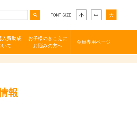
小
中
大
FONT SIZE
購入費助成
お子様のきこえに
会員専用ページ
ついて
お悩みの方へ
情報