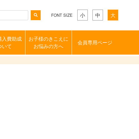
小
中
大
FONT SIZE
購入費助成
お子様のきこえに
会員専用ページ
ついて
お悩みの方へ