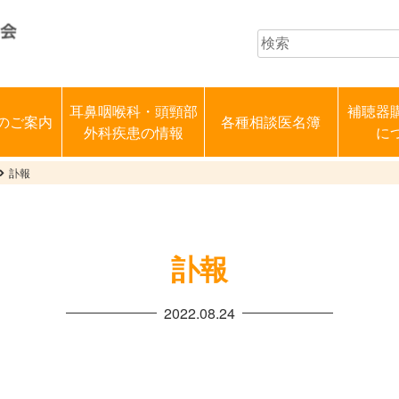
耳鼻咽喉科・頭頸部
補聴器
のご案内
各種相談医名簿
外科疾患の情報
に
訃報
訃報
2022.08.24