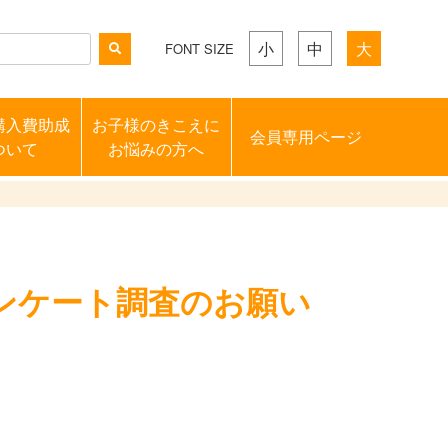
小
中
大
FONT SIZE
購入費助成
お子様のきこえに
会員専用ページ
ついて
お悩みの方へ
ンケート調査のお願い