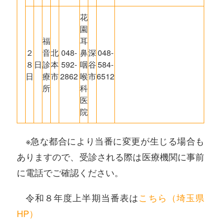
花
園
福
耳
２
音
北
048-
鼻
深
048-
８
日
診
本
592-
咽
谷
584-
日
療
市
2862
喉
市
6512
所
科
医
院
※急な都合により当番に変更が生じる場合も
ありますので、受診される際は医療機関に事前
に電話でご確認ください。
令和８年度上半期当番表は
こちら（埼玉県
HP）