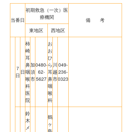
初期救急（一次）医
療機関
当番日
備 考
東地区
西地区
柿
お
崎
お
耳
ひ
鼻
加
0480-
ら
川
049-
７
日
咽
須
62-
耳
越
236-
日
喉
市
5627
鼻
市
0323
科
咽
医
喉
院
科
鈴
鶴
木
ヶ
メ
島