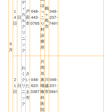
デ
ほ
ィ
鶴
１
戸
048-
っ
049-
カ
ヶ
４
日
田
443-
こ
237-
ル
島
日
市
0765
り
7491
ク
市
村
リ
診
ニ
療
６
ッ
所
月
ク
片
お
岡
く
さ
耳
２
ク
い
048-
鼻
川
049-
１
日
リ
た
623-
咽
越
231-
日
ニ
ま
3387
喉
市
3941
ッ
市
科
ク
医
院