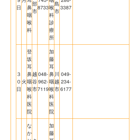
部
島
日
鼻
8733
喉
3387
市
市
咽
科
喉
診
科
療
所
登
加
坂
藤
耳
耳
３
鼻
越
048-
鼻
川
049-
０
火
咽
谷
962-
咽
越
234-
日
喉
市
7119
喉
市
6177
科
科
医
医
院
院
な
加
か
藤