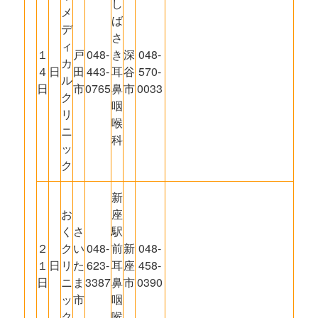
し
メ
ば
デ
さ
ィ
１
戸
048-
き
深
048-
カ
４
日
田
443-
耳
谷
570-
ル
日
市
0765
鼻
市
0033
ク
咽
リ
喉
ニ
科
ッ
ク
新
お
座
く
さ
駅
２
ク
い
048-
前
新
048-
１
日
リ
た
623-
耳
座
458-
日
ニ
ま
3387
鼻
市
0390
ッ
市
咽
ク
喉