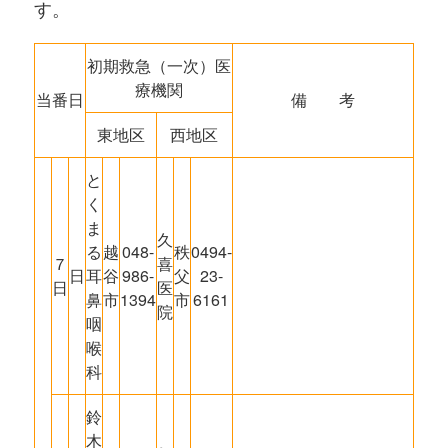
す。
初期救急（一次）医
療機関
当番日
備 考
東地区
西地区
と
く
ま
久
る
越
048-
秩
0494-
７
喜
日
耳
谷
986-
父
23-
日
医
鼻
市
1394
市
6161
院
咽
喉
科
鈴
木