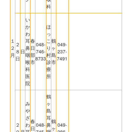
科
い
か
ほ
わ
っ
１
耳
春
こ
鶴
２
048-
049-
２
鼻
日
り
ヶ
８
日
746-
237-
月
咽
部
村
島
日
8733
7491
喉
市
診
市
科
療
医
所
院
鶴
み
ヶ
や
島
ざ
耳
春
鶴
２
わ
048-
鼻
049-
日
ヶ
９
月
耳
745-
咽
286-