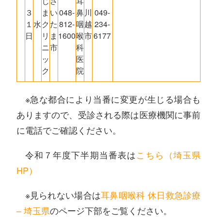
じ
さ
耳
３
ま
い
048-
鼻
川
049-
１
水
ク
た
812-
咽
越
234-
日
リ
ま
1600
喉
市
6177
ニ
市
科
ッ
医
ク
院
※急な都合により当番に変更が生じる場合も
ありますので、受診される際は医療機関に事前
に電話でご確認ください。
令和７年度下半期当番表は
こちら（埼玉県
HP）
※見られない場合は
耳鼻咽喉科 休日救急診療
– 埼玉県
のページ下部をご覧ください。