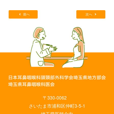
前へ
次へ
〒330-0062
さいたま市浦和区仲町3-5-1
埼玉県医師会内