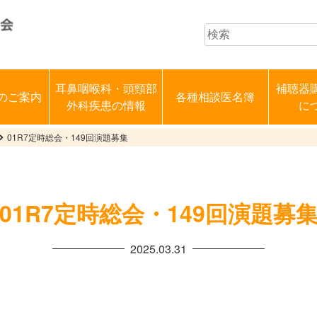
耳鼻咽喉科・頭頸部
補聴器
のご案内
各種相談医名簿
外科疾患の情報
に
01R7定時総会・149回演題募集
01R7定時総会・149回演題募
2025.03.31