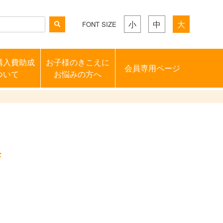
小
中
大
FONT SIZE
購入費助成
お子様のきこえに
会員専用ページ
ついて
お悩みの方へ
集