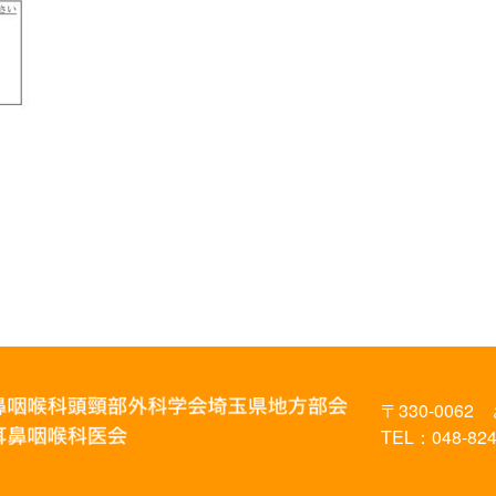
〒330-0062
TEL：048-824