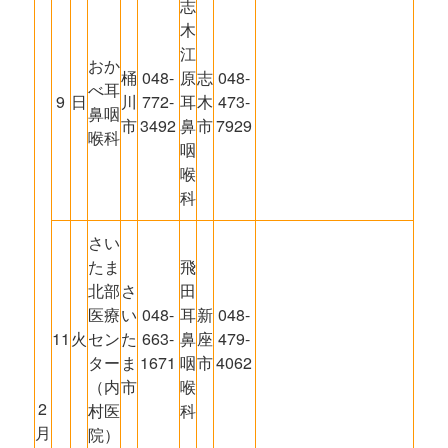
志
木
江
おか
桶
048-
原
志
048-
べ耳
9
日
川
772-
耳
木
473-
鼻咽
市
3492
鼻
市
7929
喉科
咽
喉
科
さい
たま
飛
北部
さ
田
医療
い
048-
耳
新
048-
11
火
セン
た
663-
鼻
座
479-
ター
ま
1671
咽
市
4062
（内
市
喉
2
村医
科
月
院）