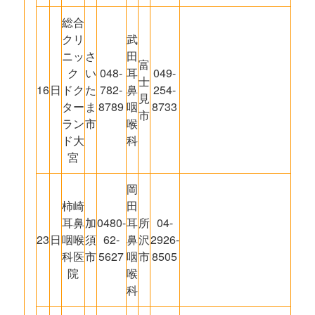
総合
クリ
武
ニッ
さ
田
富
ク
い
048-
耳
049-
士
16
日
ドク
た
782-
鼻
254-
見
ター
ま
8789
咽
8733
市
ラン
市
喉
ド大
科
宮
岡
柿崎
田
耳鼻
加
0480-
耳
所
04-
23
日
咽喉
須
62-
鼻
沢
2926-
科医
市
5627
咽
市
8505
院
喉
科