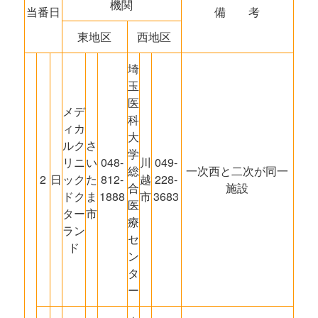
機関
当番日
備 考
東地区
西地区
埼
玉
医
メデ
科
ィカ
大
ルク
さ
学
リニ
い
048-
川
049-
総
一次西と二次が同一
2
日
ック
た
812-
越
228-
合
施設
ドク
ま
1888
市
3683
医
ター
市
療
ラン
セ
ド
ン
タ
ー