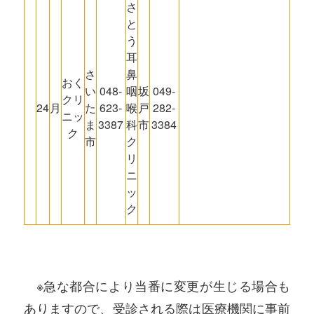
さ
と
う
耳
さ
鼻
おく
い
048-
咽
坂
049-
クリ
24
月
た
623-
喉
戸
282-
ニッ
ま
3387
科
市
3384
ク
市
ク
リ
ニ
ッ
ク
※急な都合により当番に変更が生じる場合も
ありますので、受診される際は医療機関に事前